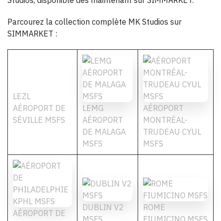
Studios, disponible dès maintenant sur SIMMARKET.
Parcourez la collection complète MK Studios sur
SIMMARKET :
LEZL
AÉROPORT DE
LEMG
AÉROPORT
SÉVILLE MSFS
AÉROPORT
MONTRÉAL-
DE MALAGA
TRUDEAU CYUL
MSFS
MSFS
DUBLIN V2
ROME
AÉROPORT DE
MSFS
FIUMICINO MSFS